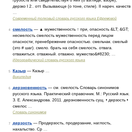
грубость или свидетельствуя о них (о взгляде, взоре);
дерзко I 2.. отт. Вызывающе (о тоне, стиле). II нареч. качеств
…
Современный толковый словарь русского языка Ефремовой
смелость
— ▲ мужественность ↑ при, опасность &LT; &GT;
4
несмелость смелость мужественность перед лицом
опасности; пренебрежение опасностью. смельчак. смелый
(это # шаг). смело. брать на себя смелость. отвага.
отважиться. отважный. отважно. мужество&#8230; …
Идеографический словарь русского языка
Казыр
— Казыр …
5
Википедия
дерзновенность
— см. смелость Словарь синонимов
6
русского языка. Практический справочник. М.: Русский язык.
З. Е. Александрова. 2011. дерзновенность сущ. • дерзость •
смелос …
Словарь синонимов
дерзость
— Продерзость, продерзание, наглость,
7
нахальство. Ср …