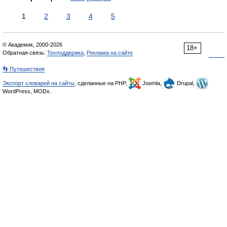
1
2
3
4
5
© Академик, 2000-2026
18+
Обратная связь:
Техподдержка
,
Реклама на сайте
👣 Путешествия
Экспорт словарей на сайты
, сделанные на PHP,
Joomla,
Drupal,
WordPress, MODx.