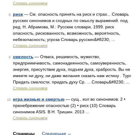
Словарь синонимов
риск
— См. опасность принять на риск и страх... Словарь
8
русских синонимов и сходных по смыслу выражений. под.
ред. Н. Абрамова, М.: Русские словари, 1999. риск
опасность, рискованность, возможность, вероятность,
небезопасность; угроза Словарь русских&#8230; …
Словарь синонимов
смелость
— Отвага, решимость, мужество,
9
предприимчивость, самонадеянность, самоуверенность,
энергия, присутствие духа, подъем духа, храбрость. Вы не
имеете ни духу, ни даже желания сказать нам истину . Тург.
Придать смелости, придать духу Ср. ... Словарь&#8230; …
Словарь синонимов
игра жизнью и смертью
— сущ., кол во синонимов: 2 •
10
пренебрежение опасностью (2) • риск (10) Словарь
синонимов ASIS. В.Н. Тришин. 2013 …
Словарь синонимов
Страницы
Следующая
→