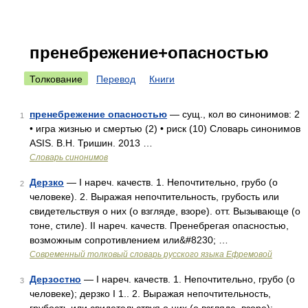
пренебрежение+опасностью
Толкование
Перевод
Книги
пренебрежение опасностью
— сущ., кол во синонимов: 2
1
• игра жизнью и смертью (2) • риск (10) Словарь синонимов
ASIS. В.Н. Тришин. 2013 …
Словарь синонимов
Дерзко
— I нареч. качеств. 1. Непочтительно, грубо (о
2
человеке). 2. Выражая непочтительность, грубость или
свидетельствуя о них (о взгляде, взоре). отт. Вызывающе (о
тоне, стиле). II нареч. качеств. Пренебрегая опасностью,
возможным сопротивлением или&#8230; …
Современный толковый словарь русского языка Ефремовой
Дерзостно
— I нареч. качеств. 1. Непочтительно, грубо (о
3
человеке); дерзко I 1.. 2. Выражая непочтительность,